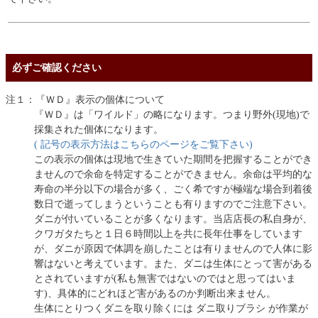
必ずご確認ください
注１：『ＷＤ』表示の個体について
『ＷＤ』は「ワイルド」の略になります。つまり野外(現地)で
採集された個体になります。
( 記号の表示方法はこちらのページをご覧下さい)
この表示の個体は現地で生きていた期間を把握することができ
ませんので余命を特定することができません。余命は平均的な
寿命の半分以下の場合が多く、ごく希ですが極端な場合到着後
数日で逝ってしまうということも有りますのでご注意下さい。
ダニが付いていることが多くなります。当店店長の私自身が、
クワガタたちと１日６時間以上を共に長年仕事をしています
が、ダニが原因で体調を崩したことは有りませんので人体に影
響はないと考えています。また、ダニは生体にとって害がある
とされていますが(私も無害ではないのではと思ってはいま
す)、具体的にどれほど害があるのか判断出来ません。
生体にとりつくダニを取り除くには ダニ取りブラシ が作業が