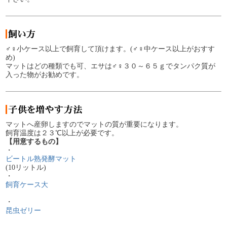
♂♀小ケース以上で飼育して頂けます。(♂♀中ケース以上がおすす
め)
マットはどの種類でも可、エサは♂♀３０～６５ｇでタンパク質が
入った物がお勧めです。
マットへ産卵しますのでマットの質が重要になります。
飼育温度は２３℃以上が必要です。
【用意するもの】
・
ビートル熟発酵マット
(10リットル)
・
飼育ケース大
・
昆虫ゼリー