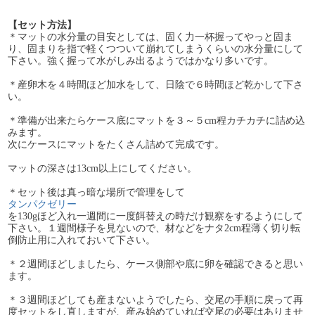
【セット方法】
＊マットの水分量の目安としては、固く力一杯握ってやっと固ま
り、固まりを指で軽くつついて崩れてしまうくらいの水分量にして
下さい。強く握って水がしみ出るようではかなり多いです。
＊産卵木を４時間ほど加水をして、日陰で６時間ほど乾かして下さ
い。
＊準備が出来たらケース底にマットを３～５cm程カチカチに詰め込
みます。
次にケースにマットをたくさん詰めて完成です。
マットの深さは13cm以上にしてください。
＊セット後は真っ暗な場所で管理をして
タンパクゼリー
を130gほど入れ一週間に一度餌替えの時だけ観察をするようにして
下さい。１週間様子を見ないので、材などをナタ2cm程薄く切り転
倒防止用に入れておいて下さい。
＊２週間ほどしましたら、ケース側部や底に卵を確認できると思い
ます。
＊３週間ほどしても産まないようでしたら、交尾の手順に戻って再
度セットをし直しますが、産み始めていれば交尾の必要はありませ