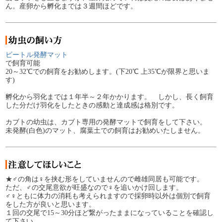
ん。産卵から孵化までは３週間ほどです。
ビートル発酵マット
で飼育可能
20～32℃での飼育をお勧めします。(下20℃ 上35℃が限界と思いま
す)
孵化から羽化までは１年半～２年かかります。 しかし、長く飼育
した分だけ羽化をしたときの感動と達成感は格別です。
カブトの幼虫は、カブト専用の発酵マットで飼育をして下さい。
未発酵(白色)のマット、腐葉土での飼育はお勧めいたしません。
★♂の角は♀を挟む形をしていませんので雌雄同居も可能です。
ただ、♂の交尾意欲が旺盛なので♀を追いかけ回します。
♂♀ともに体力の消耗も考えられますので採卵時以外は個別で飼育
をした方が良いと思います。
１回の交尾で15～30分ほど繋がったままになっていることを確認し
て下さい。