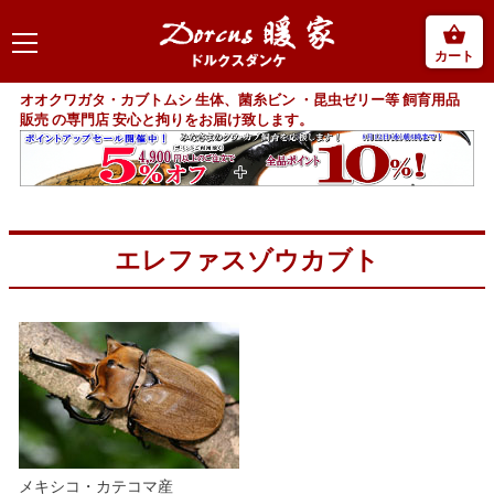
カート
オオクワガタ・カブトムシ 生体、菌糸ビン ・昆虫ゼリー等 飼育用品
販売 の専門店 安心と拘りをお届け致します。
エレファスゾウカブト
メキシコ・カテコマ産