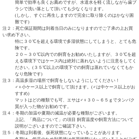
簡単で効率も良くお薦めですが、水道水を軽く流しながら歯ブ
ラシで洗い落として頂いても少なくなります。
(しかし、すぐに再生しますので完全に取り除くのはかなり困
難です)
注２：死亡保証期間は到着当日のみになりますのでご了承の上お買
い求め下さい。
特に３０℃を超える環境で多湿状態にしてしまうと、とても危
険です。
２０～３０℃以内での飼育をお勧めいたしますが、３０℃を超
える環境下ではケース内は絶対に蒸れないように注意をしてく
ださい。(３５℃以上の環境下での飼育は蒸れていなくてもか
なり危険です)
注３：高温多湿の場所で飼育をしないようにしてください！
♂♀小ケース以上で飼育して頂けます。(♂は中ケース以上がお
すすめ)
マットはどの種類でも可、エサは♂♀３０～６５ｇでタンパク
質が入った物がお勧めです。
注４：冬期の加温や夏期の減温が必要な種類がございます。
上記、「商品について」の項目 飼育温度や飼育方法について
説明がございますのでご確認下さい。
注５：冬期は到着後、仮死状態になっていることがあります。