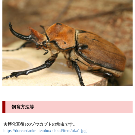
飼育方法等
★孵化直後↓のゾウカブトの幼虫です。
https://dorcusdanke.itembox.cloud/item/uka1.jpg