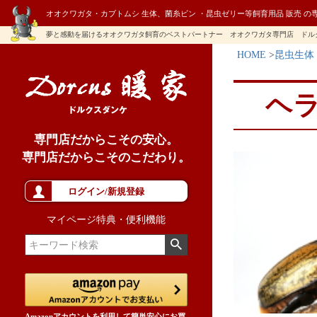
オオクワガタ・カブトムシ 生体、菌糸ビン ・昆虫ゼリー等飼育用品 販売 の
夢と感動を届けるオオクワガタ飼育のベストパートナー オオクワガタ専門店 ドル
HOME
昆虫生体
ヘ
専門店だからこその安心。
専門店だからこそのこだわり。
ログイン/新規登録
マイページ特典・便利機能
Amazonアカウントを利用して簡単安心にお買