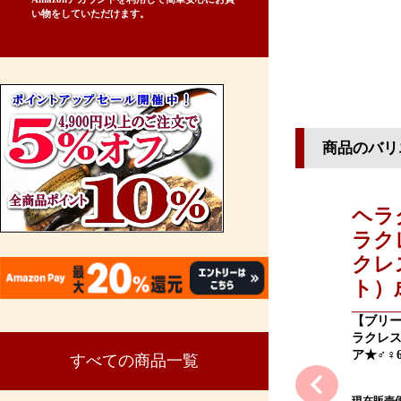
い物をしていただけます。
商品のバリ
ヘラ
ラク
クレ
ト）
【ブリ
ラクレス
ア★♂♀
すべての商品一覧
現在販売