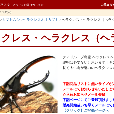
ご注文ガ
専門店 安心と拘りをお届け致します
クスダンケ
カブトムシ
ヘラクレスオオカブト
ヘラクレス・ヘラクレス（ヘラ
ラクレス・ヘラクレス（ヘ
グアドループ島産 ヘラクレス
説明は必要ないと思います！キ
長く太い角が魅力のヘラクレスオオ
下記商品リストに無いサイズが
メールにてお知らせをいたしま
☆入荷お知らせメール登録
下記ページにてご登録頂けまし
販売開始後いち早くメールにて
【クリック】ご登録ページへ