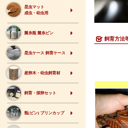
昆虫マット
成虫・幼虫用
菌糸瓶 菌糸ビン
飼育方法
昆虫ケース 飼育ケース
産卵木・幼虫飼育材
飼育・採卵セット
瓶(ビン) プリンカップ