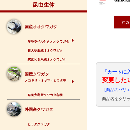
前へ
昆虫生体
カ
国産オオクワガタ
産地ラベル付きオオクワガタ
超大型血統オオクワガタ
筑紫ＫＳ系統オオクワガタ
「カートに
国産クワガタ
変更した
ノコギリ・ミヤマ・ヒラタ等
【商品のバリ
奄美大島産クワガタ各種
商品名をクリ
外国産クワガタ
ヒラタクワガタ