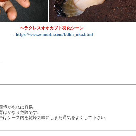
ヘラクレスオオカブト羽化シーン
→
https://www.e-mushi.com/f/dhh_uka.html
の環境があれば容易
飼育はかなり危険です。
場合はケース内を乾燥気味にしまた通気をよくして下さい。