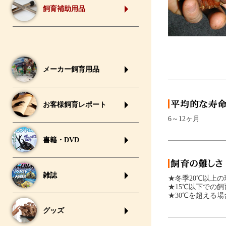
飼育補助用品
メーカー飼育用品
お客様飼育レポート
6～12ヶ月
書籍・DVD
雑誌
★冬季20℃以上
★15℃以下での
★30℃を超える
グッズ