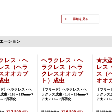
詳細を見る
エーション
クレス・ヘ
ヘラクレス・ヘ
★大
レス（ヘラ
ラクレス（ヘラ
レス
スオオカブ
クレスオオカブ
ス（
成虫
ト）成虫
オオ
ード】ヘラクレス・ヘ
【ブリード】ヘラクレス・ヘ
【ブリー
成虫♂110～119mmペ
ラクレス成虫♂130～134mmペ
ラクレス成
6～7月羽化
ア★♂♀6～7月羽化
ア★♂♀6
¥
12,800
¥
16,800
価格
税込
現在販売価格
税込
現在販売価