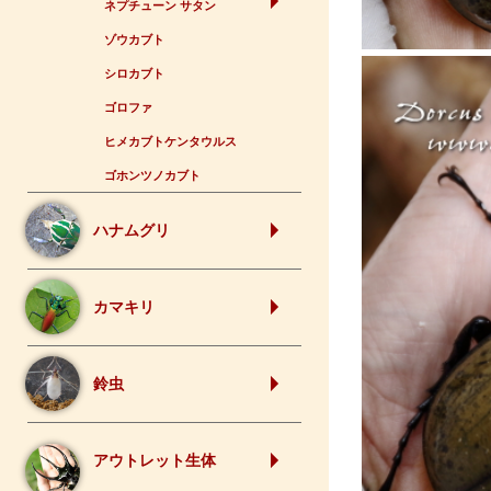
ネプチューン サタン
ゾウカブト
シロカブト
ゴロファ
ヒメカブトケンタウルス
ゴホンツノカブト
ハナムグリ
カマキリ
鈴虫
アウトレット生体