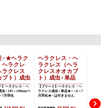
型♂★ヘラク
ヘラクレス・ヘ
ヘラ
・ヘラクレ
ラクレス（ヘラ
ラク
ヘラクレス
クレスオオカブ
クレ
カブト）成虫
ト）成虫♀単品
ト）成
り
ド】ヘラクレス・ヘ
【ブリード】ヘラクレス・ヘ
虫♂145～149mmペ
ラクレス成虫♀単品★♂♀6～7
【ブリード
～7月羽化
月羽化★♂は付きません
ラクレス成虫
★♂頭角(
★♂♀6～7
¥
19,800
¥
9,800
格
税込
現在販売価格
税込