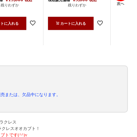
次へ
残りわずか
残りわずか
現在販売価
ートに入れる
カートに入れる
カー
完売または、欠品中になります。
ヘラクレス
ラクレスオオカブト！
トです(^^)v