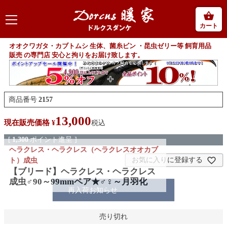
カート
オオクワガタ・カブトムシ 生体、菌糸ビン ・昆虫ゼリー等 飼育用品
販売 の専門店 安心と拘りをお届け致します。
商品番号
2157
13,000
現在販売価格
¥
税込
[
1,300
ポイント進呈 ]
ヘラクレス・ヘラクレス（ヘラクレスオオカブ
お気に入りに登録する
ト）成虫
【ブリード】ヘラクレス・ヘラクレス
成虫♂90～99mmペア★♂♀～月羽化
再入荷お知らせ
売り切れ