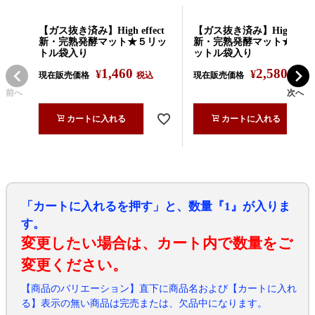
【ガス抜き済み】High effect
【ガス抜き済み】High effec
新・完熟発酵マット★５リッ
新・完熟発酵マット★１０
トル袋入り
ットル袋入り
1,460
2,580
¥
¥
現在販売価格
税込
現在販売価格
税込
前へ
次へ
カートに入れる
カートに入れる
「カートに入れるを押す」と、数量『1』が入りま
す。
変更したい場合は、カート内で数量をご
変更ください。
【商品のバリエーション】直下に商品名および【カートに入れ
る】表示の無い商品は完売または、欠品中になります。