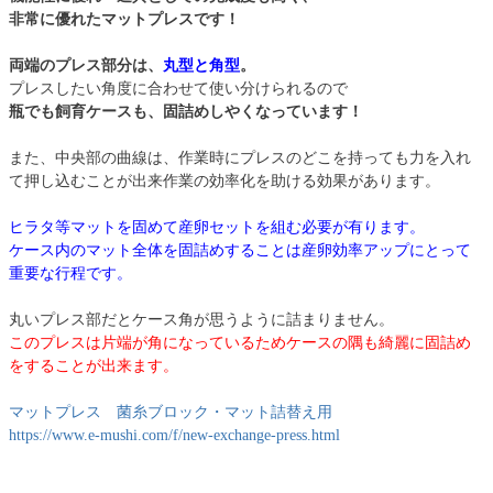
非常に優れたマットプレスです！
両端のプレス部分は、
丸型と角型
。
プレスしたい角度に合わせて使い分けられるので
瓶でも飼育ケースも、固詰めしやくなっています！
また、中央部の曲線は、作業時にプレスのどこを持っても力を入れ
て押し込むことが出来作業の効率化を助ける効果があります。
ヒラタ等マットを固めて産卵セットを組む必要が有ります。
ケース内のマット全体を固詰めすることは産卵効率アップにとって
重要な行程です。
丸いプレス部だとケース角が思うように詰まりません。
このプレスは片端が角になっているためケースの隅も綺麗に固詰め
をすることが出来ます。
マットプレス 菌糸ブロック・マット詰替え用
https://www.e-mushi.com/f/new-exchange-press.html