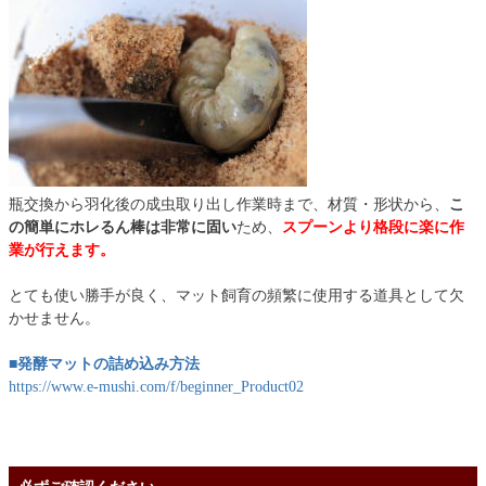
瓶交換から羽化後の成虫取り出し作業時まで、材質・形状から、
こ
の簡単にホレるん棒は非常に固い
ため、
スプーンより格段に楽に作
業が行えます。
とても使い勝手が良く、マット飼育の頻繁に使用する道具として欠
かせません。
■発酵マットの詰め込み方法
https://www.e-mushi.com/f/beginner_Product02