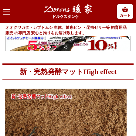
カート
オオクワガタ・カブトムシ 生体、菌糸ビン ・昆虫ゼリー等 飼育用品
販売 の専門店 安心と拘りをお届け致します。
新・完熟発酵マットHigh effect