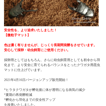
安全性を、より追求いたしました！
【微粒子マット】
色は濃く有りませんが、じっくり長期間発酵をさせています。
安心して採卵・幼虫飼育にご使用ください。
採卵用としてはもちろん、さらに幼虫飼育用としても初令から羽
化まで、より安全に育てられるバランスをとったクワガタ用昆虫
マットに仕上げています。
2021年4月16日バージョンアップ販売開始！
*ヒラタクワガタが孵化後に体が透明になる病気の減少
*夏期の再発酵軽減
*孵化から羽化までの安全性アップ
を改善いたしました。