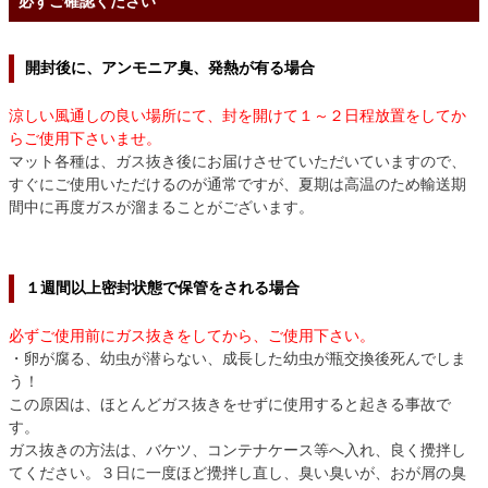
必ずご確認ください
開封後に、アンモニア臭、発熱が有る場合
涼しい風通しの良い場所にて、封を開けて１～２日程放置をしてか
らご使用下さいませ。
マット各種は、ガス抜き後にお届けさせていただいていますので、
すぐにご使用いただけるのが通常ですが、夏期は高温のため輸送期
間中に再度ガスが溜まることがございます。
１週間以上密封状態で保管をされる場合
必ずご使用前にガス抜きをしてから、ご使用下さい。
・卵が腐る、幼虫が潜らない、成長した幼虫が瓶交換後死んでしま
う！
この原因は、ほとんどガス抜きをせずに使用すると起きる事故で
す。
ガス抜きの方法は、バケツ、コンテナケース等へ入れ、良く攪拌し
てください。３日に一度ほど攪拌し直し、臭い臭いが、おが屑の臭