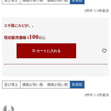
並び替え
価格が安い順
価格が高い順
新着順
1
件中
1
-
1
件表示
エサ皿にカビが。。
100
現在販売価格
¥
税込
カートに入れる
並び替え
価格が安い順
価格が高い順
新着順
1
件中
1
-
1
件表示