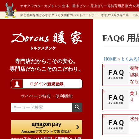
オオクワガタ・カブトムシ 生体、菌糸ビン ・昆虫ゼリー等飼育用品 販売 の
夢と感動を届けるオオクワガタ飼育のベストパートナー オオクワガタ専門店 ドル
FAQ6
HOME
よくある
専門店だからこその安心。
専門店だからこそのこだわり。
発酵
線状
なも
ログイン/新規登録
黄土
マイページ特典・便利機能
す
水分
Amazonアカウントを利用して簡単安心にお買