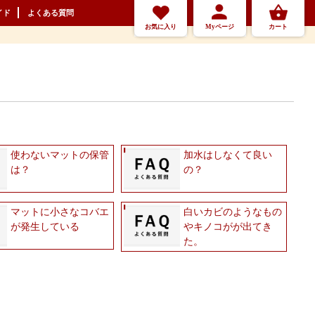
イド
よくある質問
お気に入り
Myページ
カート
使わないマットの保管
加水はしなくて良い
は？
の？
マットに小さなコバエ
白いカビのようなもの
が発生している
やキノコがが出てき
た。