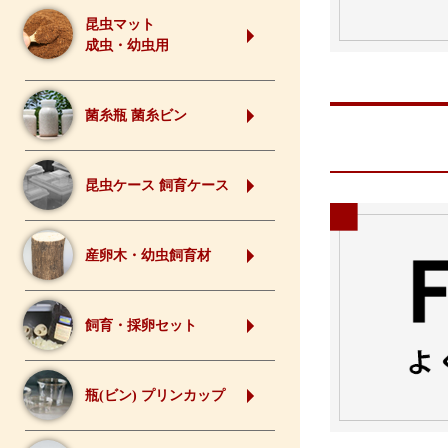
昆虫マット
成虫・幼虫用
菌糸瓶 菌糸ビン
昆虫ケース 飼育ケース
産卵木・幼虫飼育材
飼育・採卵セット
瓶(ビン) プリンカップ