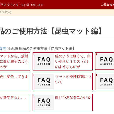
ご注文ガ
専門店 安心と拘りをお届け致します
クスダンケ
 用品のご使用方法【昆虫マット編】
質問
FAQ6 用品のご使用方法【昆虫マット編】
マットから、放射
線のように細くて、白
に白い胞子のよう
い小さいミミズ（?!）
のが
のようなものが
色に変色してきま
マットの交換時期につ
いて
が多すぎると。。
白い小さなダニがいる