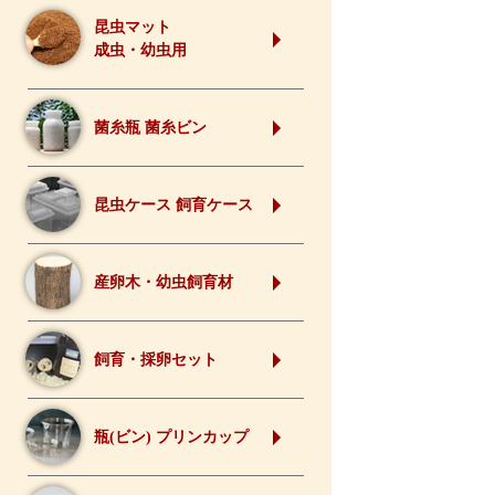
昆虫マット
成虫・幼虫用
菌糸瓶 菌糸ビン
昆虫ケース 飼育ケース
産卵木・幼虫飼育材
飼育・採卵セット
瓶(ビン) プリンカップ