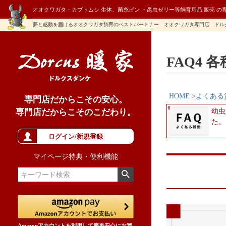
オオクワガタ・カブトムシ 生体、菌糸ビン ・昆虫ゼリー等飼育用品 販売 の
夢と感動を届けるオオクワガタ飼育のベストパートナー オオクワガタ専門店 ドル
FAQ4
HOME
よくある
専門店だからこその安心。
専門店だからこそのこだわり。
幼虫
た。
ログイン/新規登録
マイページ特典・便利機能
Amazonアカウントを利用して簡単安心にお買