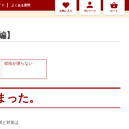
イド
よくある質問
お気に入り
Myページ
カート
編】
幼虫が潜らない
まった。
因と対策は