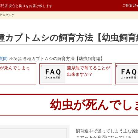
ご注文ガ
専門店 安心と拘りをお届け致します
クスダンケ
 各種カブトムシの飼育方法【幼虫飼育
質問
FAQ4 各種カブトムシの飼育方法【幼虫飼育編】
が死んでしまっ
菌糸瓶で育てることが
出来ますか？
幼虫が死んでし
飼育途中で逝ってしまう主な原
＊マットが多湿になっている