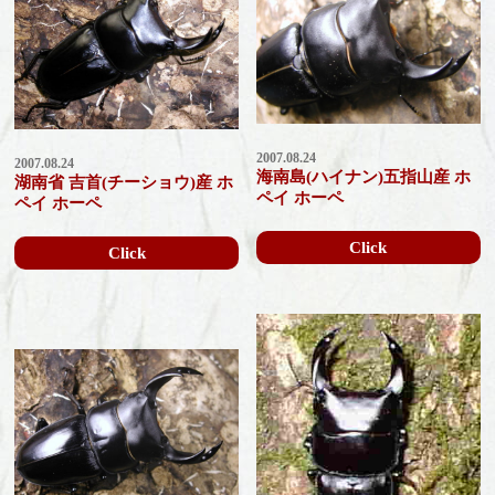
2007.08.24
2007.08.24
海南島(ハイナン)五指山産 ホ
湖南省 吉首(チーショウ)産 ホ
ペイ ホーペ
ペイ ホーペ
Click
Click