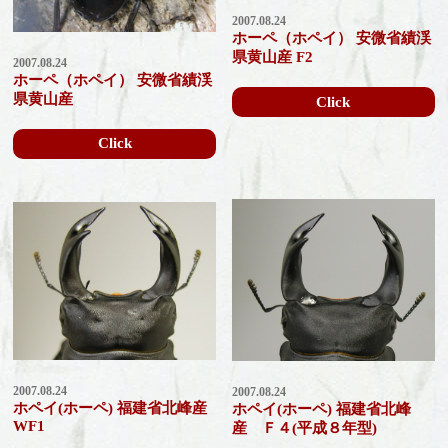
2007.08.24
ホーペ（ホペイ） 安微省績渓
県黄山産 F2
2007.08.24
ホーペ（ホペイ） 安微省績渓
県黄山産
Click
Click
2007.08.24
2007.08.24
ホペイ(ホーペ) 福建省北峰産
ホペイ(ホーペ) 福建省北峰
WF1
産 Ｆ４(平成８年型)