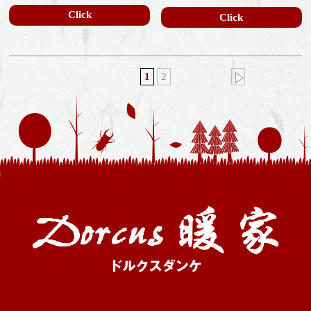
Click
Click
1
2
»