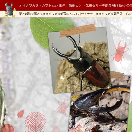
オオクワガタ・カブトムシ 生体、菌糸ビン ・昆虫ゼリー等飼育用品 販売 の
夢と感動を届けるオオクワガタ飼育のベストパートナー オオクワガタ専門店 ドル