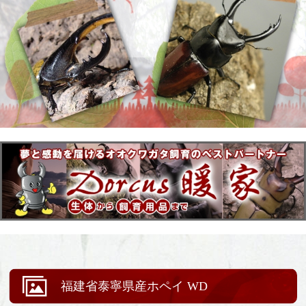
福建省泰寧県産ホペイ WD