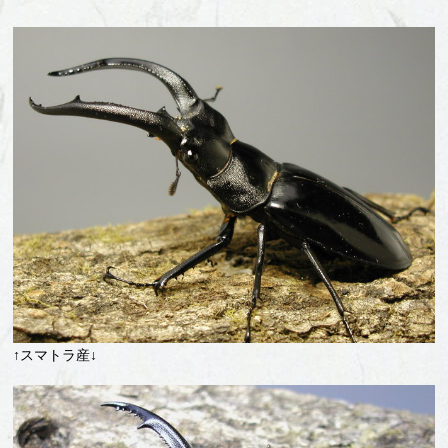
↑スマトラ産↓