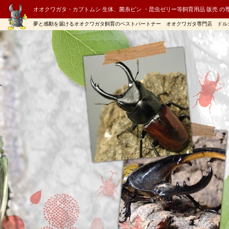
オオクワガタ・カブトムシ 生体、菌糸ビン ・昆虫ゼリー等飼育用品 販売 の
夢と感動を届けるオオクワガタ飼育のベストパートナー オオクワガタ専門店 ドル