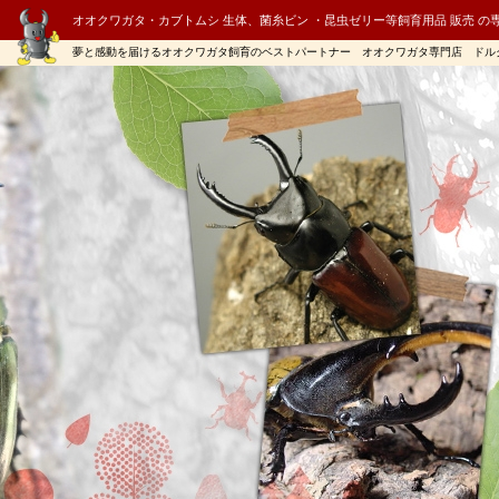
オオクワガタ・カブトムシ 生体、菌糸ビン ・昆虫ゼリー等飼育用品 販売 の
夢と感動を届けるオオクワガタ飼育のベストパートナー オオクワガタ専門店 ドル