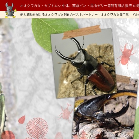
オオクワガタ・カブトムシ 生体、菌糸ビン ・昆虫ゼリー等飼育用品 販売 の
夢と感動を届けるオオクワガタ飼育のベストパートナー オオクワガタ専門店 ドル