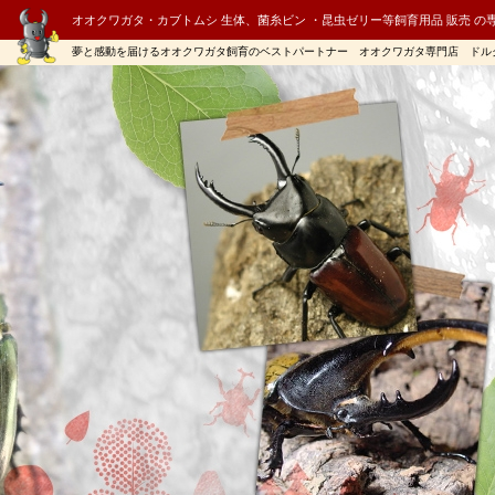
オオクワガタ・カブトムシ 生体、菌糸ビン ・昆虫ゼリー等飼育用品 販売 の
夢と感動を届けるオオクワガタ飼育のベストパートナー オオクワガタ専門店 ドル