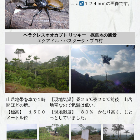
←←
１２４ｍｍの画像です。
ヘラクレスオオカブト リッキー 採集地の風景
エクアドル・パスタータ・プヨ村
山岳地帯を車で１時
【現地気温】昼２５℃夜２０℃前後 山岳
間ほどの所。
地帯なので気温は低い。
【標高】 １５００
【現地湿度】 ８０％ かなり高く、じと
メートル位
っとしていました。