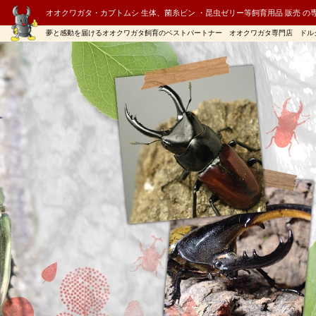
オオクワガタ・カブトムシ 生体、菌糸ビン ・昆虫ゼリー等飼育用品 販売 の
夢と感動を届けるオオクワガタ飼育のベストパートナー オオクワガタ専門店 ドル