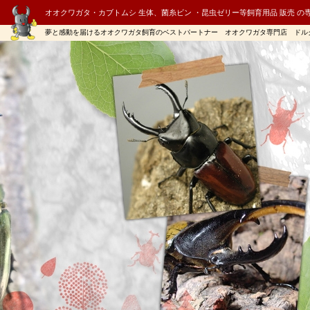
オオクワガタ・カブトムシ 生体、菌糸ビン ・昆虫ゼリー等飼育用品 販売 の
夢と感動を届けるオオクワガタ飼育のベストパートナー オオクワガタ専門店 ドル