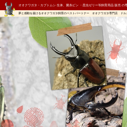
オオクワガタ・カブトムシ 生体、菌糸ビン ・昆虫ゼリー等飼育用品 販売 の
夢と感動を届けるオオクワガタ飼育のベストパートナー オオクワガタ専門店 ドル