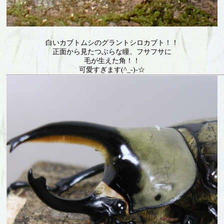
白いカブトムシのグラントシロカブト！！
正面から見たつぶらな瞳、フサフサに
毛が生えた角！！
可愛すぎます(^_-)-☆