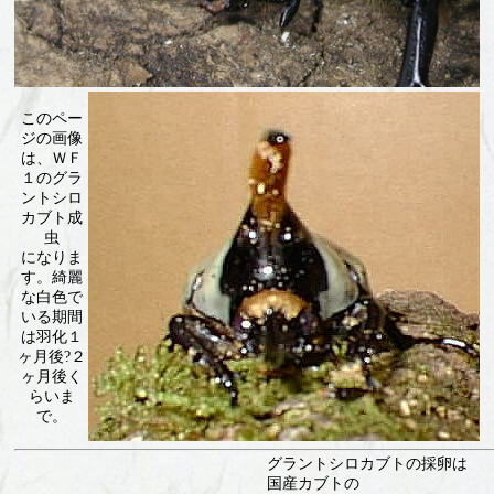
このペー
ジの画像
は、ＷＦ
１のグラ
ントシロ
カブト成
虫
になりま
す。綺麗
な白色で
いる期間
は羽化１
ヶ月後?２
ヶ月後く
らいま
で。
グラントシロカブトの採卵は
国産カブトの