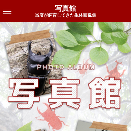
写真館
当店が飼育してきた生体画像集