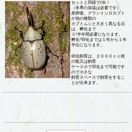
セットと同様でOK！
（冬季の加温は必要です）
産卵後、グラントシロカブト
が他の種類の
カブトムシと大きく異なる点
は、孵化まで
３?半年間必要になります。
孵化?羽化までは１年から１年
半位になります。
幼虫飼育は、２０００ｃｃ程
の瓶又は飼育
ケース小で羽化まで可能です
ので小さな
飼育スペースで飼育をするこ
とが出来ます。