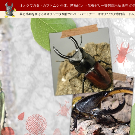
オオクワガタ・カブトムシ 生体、菌糸ビン ・昆虫ゼリー等飼育用品 販売 の
夢と感動を届けるオオクワガタ飼育のベストパートナー オオクワガタ専門店 ドル