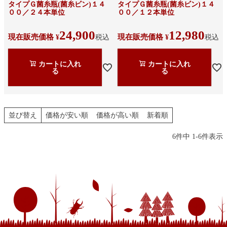
タイプＧ菌糸瓶(菌糸ビン)１４
タイプＧ菌糸瓶(菌糸ビン)１４
００／２４本単位
００／１２本単位
24,900
12,980
現在販売価格
現在販売価格
¥
税込
¥
税込
カートに入れ
カートに入れ
る
る
並び替え
価格が安い順
価格が高い順
新着順
6
件中
1
-
6
件表示