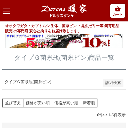
予約商品のみを表示
カート
並び順
新着順
オオクワガタ・カブトムシ 生体、菌糸ビン ・昆虫ゼリー等 飼育用品
登録順
販売 の専門店 安心と拘りをお届け致します。
価格が安い順
価格が高い順
優先度順
レビュー順
タイプＧ菌糸瓶(菌糸ビン)商品一覧
キーワードヒット順
検索
タイプＧ菌糸瓶(菌糸ビン)
詳細検索
並び替え
価格が安い順
価格が高い順
新着順
6
件中
1
-
6
件表示