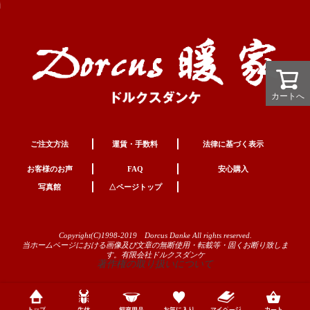
カートへ
カートへ
ご注文方法
運賃・手数料
法律に基づく表示
お客様のお声
FAQ
安心購入
写真館
△ページトップ
Copyright(C)1998-2019 Dorcus Danke All rights reserved.
当ホームページにおける画像及び文章の無断使用・転載等・固くお断り致しま
す。有限会社ドルクスダンケ
著作権の取り扱いについて