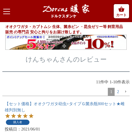
カート
オオクワガタ・カブトムシ 生体、菌糸ビン ・昆虫ゼリー等 飼育用品
販売 の専門店 安心と拘りをお届け致します。
けんちゃんさんのレビュー
11
件中
1
-
10
件表示
1
2
【セット価格】オオクワガタ幼虫+タイプＧ菌糸瓶800セット★雌
雄判別無し
購入者
投稿日
2021/06/01