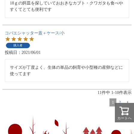
18ｇの餌皿を探していておおきなカブト・クワガタも食べや
すくてとても便利です
コバエシャッター蓋＋ケース/小
購入者
投稿日
2021/06/01
サイズが丁度よく、生体の単品の飼育や小型種の産卵などに
使ってます
11
件中
1
-
10
件表示
1
2
カートへ