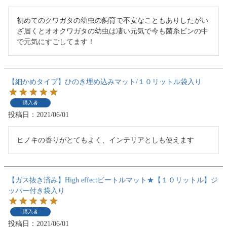
初めてのクワガタの幼虫の飼育で不安なこともありしたがい
ざ届くとオオクワガタの幼虫は凄い元気で今も菌糸ビンの中
で元気にすごしてます！
【細かめタイプ】ひのき埋め込みマット/１０リットル袋入り
購入者
投稿日
2021/06/01
ヒノキの香りがとてもよく、インテリアとしも使えます
【ガス抜き済み】High effectビートルマット★【１０リットル】ジ
ッパー付き袋入り
購入者
投稿日
2021/06/01