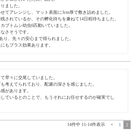
りました。

せてアレンジし、マット表面に3cm厚で敷き詰めました。

残されているか、その孵化待ちを兼ねて14日程待ちました。

カブトムシ幼虫6匹動いていました。

なさそうです。

はあり、先々の安心まで得られました。

人にもプラス効果あります。
て早々に交尾していました。

も考えてられており、配慮の深さを感じました。

感があります。

売しているとのことで、もうそれにお任せするのが確実でし
14
件中
11
-
14
件表示
1
2