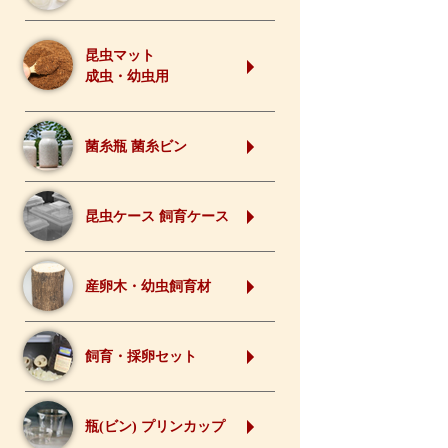
昆虫マット
成虫・幼虫用
菌糸瓶 菌糸ビン
昆虫ケース 飼育ケース
産卵木・幼虫飼育材
飼育・採卵セット
瓶(ビン) プリンカップ