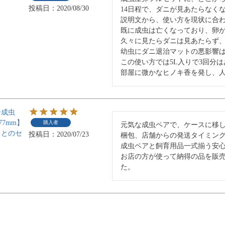
投稿日
2020/08/30
14日程で、ダニが見あたらなくな
説明文から、使い方を現状に合わ
既に成虫は亡くなっており、卵が
久々に見たらダニは見あたらず、
幼虫にダニ退治マットの悪影響は
この使い方では5L入りで3回分
部屋に微かなヒノキ香を発し、
シ成虫
77mm】
購入者
元気な成虫ペアで、ケースに移し
トとのセ
投稿日
2020/07/23
梱包、店舗からの発送タイミング
成虫ペアと飼育用品一式揃う安心
お店の方が使って納得の品を販
た。