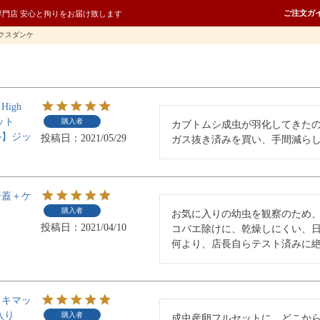
ご注文ガ
専門店 安心と拘りをお届け致します
クスダンケ
igh
ット
購入者
カブトムシ成虫が羽化してきたの
ル】ジッ
投稿日
2021/05/29
ガス抜き済みを買い、手間減ら
ー蓋＋ケ
購入者
お気に入りの幼虫を観察のため、
投稿日
2021/04/10
コバエ除けに、乾燥しにくい、日
何より、店長自らテスト済みに
ノキマッ
入り
購入者
成虫産卵フルセットに、どこから