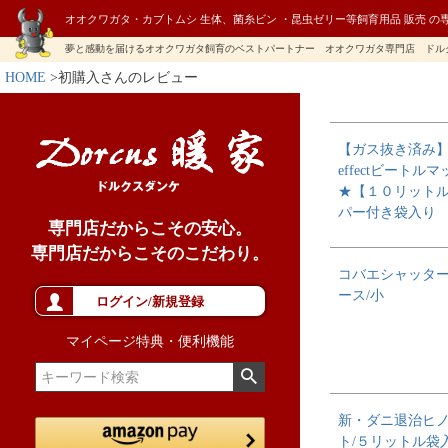
オオクワガタ・カブトムシ 生体、菌糸ビン ・昆虫ゼリー等飼育用品 販売 の
夢と感動を届けるオオクワガタ飼育のベストパートナー オオクワガタ専門店 ドル
HOME
初購入さんのレビュー
【ガス抜き済み】H
effectビートルマ
★【１０リット
パー付き袋入り
専門店だからこその安心。
専門店だからこそのこだわり。
コバエシャッタ
ース/小
ログイン/新規登録
マイページ特典・便利機能
新・ダニ退治ヒ
ト/５リットル袋