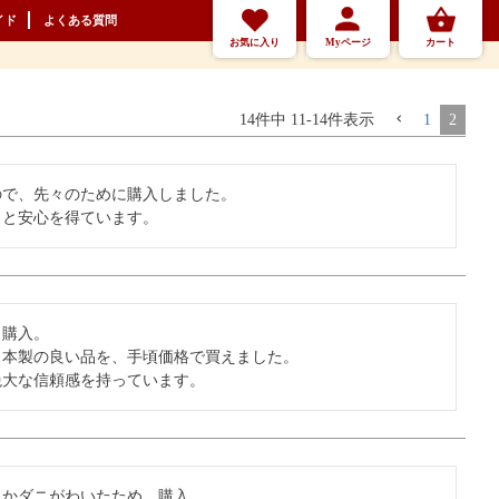
イド
よくある質問
お気に入り
Myページ
カート
14
件中
11
-
14
件表示
1
2
で、先々のために購入しました。

しと安心を得ています。
購入。

本製の良い品を、手頃価格で買えました。

絶大な信頼感を持っています。
かダニがわいたため、購入。
