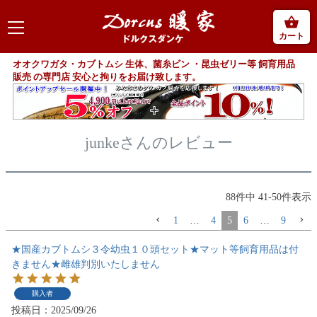
カート
オオクワガタ・カブトムシ 生体、菌糸ビン ・昆虫ゼリー等 飼育用品
販売 の専門店 安心と拘りをお届け致します。
junkeさんのレビュー
88
件中
41
-
50
件表示
1
…
4
5
6
…
9
★国産カブトムシ３令幼虫１０頭セット★マット等飼育用品は付
きません★雌雄判別いたしません
購入者
投稿日
2025/09/26