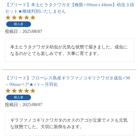
【ブリード】本土ヒラタクワガタ【種親♂69mm♀44mm】幼虫３頭
セット★雌雄判別いたしません
購入者
投稿日
2025/08/07
本土ヒラタクワガタ幼虫が元気な状態で届きました。成虫に
なるのがとても楽しみです。大事に育てます。
【ブリード】フローレス島産ギラファノコギリクワガタ成虫♂98
～99mmペア★♂♀～月羽化
購入者
投稿日
2025/08/07
ギラファノコギリクワガタのオスのアゴが立派でメスも元気
な状態でした。大切に面倒をみます。