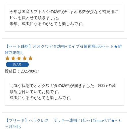
今年は国産カブトムシの幼虫が生まれる数が少なく補充用に
10匹を買わせて頂きました。

来年、成虫になるのがとても楽しみです。
【セット価格】オオクワガタ幼虫+タイプＧ菌糸瓶800セット★雌
雄判別無し
購入者
投稿日
2025/09/17
元気な状態でオオクワガタの幼虫が届きました。800ccの菌
糸瓶も付いていてお得です。

成虫になるのがとても楽しみです。
【ブリード】ヘラクレス・リッキー成虫♂145～149mmペア★♂♀
～月羽化