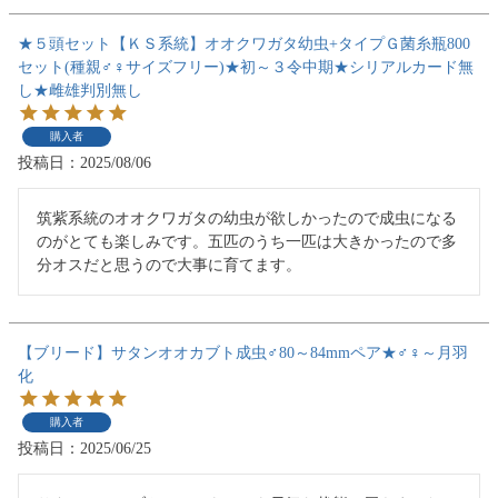
★５頭セット【ＫＳ系統】オオクワガタ幼虫+タイプＧ菌糸瓶800
セット(種親♂♀サイズフリー)★初～３令中期★シリアルカード無
し★雌雄判別無し
購入者
投稿日
2025/08/06
筑紫系統のオオクワガタの幼虫が欲しかったので成虫になる
のがとても楽しみです。五匹のうち一匹は大きかったので多
分オスだと思うので大事に育てます。
【ブリード】サタンオオカブト成虫♂80～84mmペア★♂♀～月羽
化
購入者
投稿日
2025/06/25