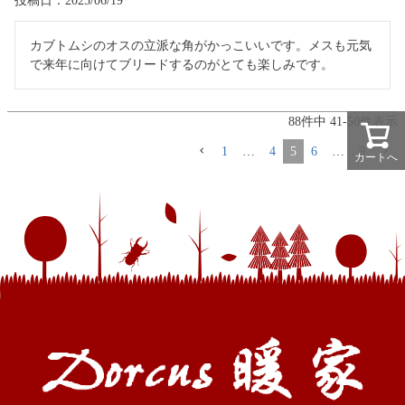
投稿日
2025/06/19
カブトムシのオスの立派な角がかっこいいです。メスも元気
で来年に向けてブリードするのがとても楽しみです。
88
件中
41
-
50
件表示
1
…
4
5
6
…
9
カートへ