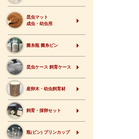
昆虫マット
成虫・幼虫用
菌糸瓶 菌糸ビン
昆虫ケース 飼育ケース
産卵木・幼虫飼育材
飼育・採卵セット
瓶(ビン) プリンカップ