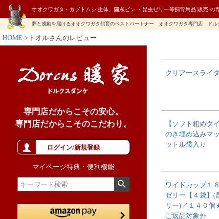
オオクワガタ・カブトムシ 生体、菌糸ビン ・昆虫ゼリー等飼育用品 販売 の
夢と感動を届けるオオクワガタ飼育のベストパートナー オオクワガタ専門店 ドル
HOME
トオルさんのレビュー
クリアースライ
専門店だからこその安心。
専門店だからこそのこだわり。
【ソフト粗めタ
のき埋め込みマット
ットル袋入り
ログイン/新規登録
マイページ特典・便利機能
ワイドカップ１
ゼリー【４袋】(
リー)／１４０個
ご返品対象外