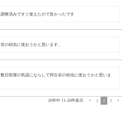
、調整済みですぐ使えたので良かったです
古谷の幼虫に使おうかと思います。
。数日部屋の気温にならして阿古谷の幼虫に使おうかと思いま
26
件中
11
-
20
件表示
1
2
3