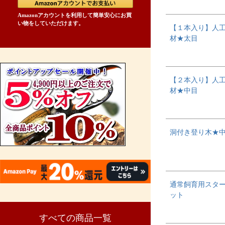
Amazonアカウントを利用して簡単安心にお買
い物をしていただけます。
【１本入り】人
材★太目
【２本入り】人
材★中目
洞付き登り木★
通常飼育用スタ
ット
すべての商品一覧