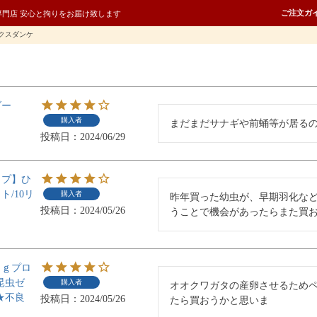
ご注文ガ
専門店 安心と拘りをお届け致します
クスダンケ
ダー
購入者
まだまだサナギや前蛹等が居る
投稿日
2024/06/29
イプ】ひ
/10リ
購入者
昨年買った幼虫が、早期羽化な
投稿日
2024/05/26
うことで機会があったらまた買
８ｇプロ
昆虫ゼ
購入者
オオクワガタの産卵させるため
★不良
投稿日
2024/05/26
たら買おうかと思いま