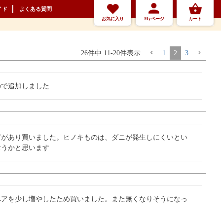
イド
よくある質問
お気に入り
Myページ
カート
26
件中
11
-
20
件表示
1
2
3
ので追加しました
どがあり買いました。ヒノキものは、ダニが発生しにくいとい
おうかと思います
ペアを少し増やしたため買いました。また無くなりそうになっ