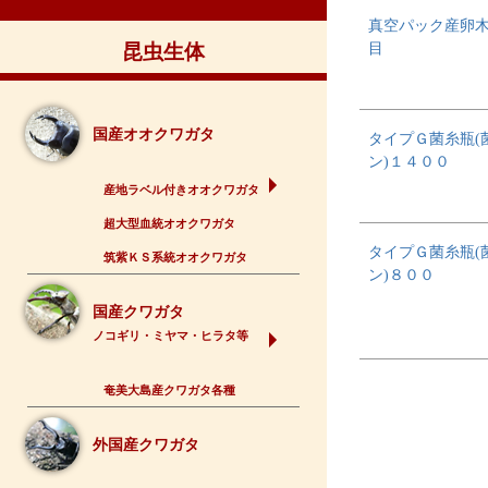
真空パック産卵
目
昆虫生体
国産オオクワガタ
タイプＧ菌糸瓶(
ン)１４００
産地ラベル付きオオクワガタ
超大型血統オオクワガタ
タイプＧ菌糸瓶(
筑紫ＫＳ系統オオクワガタ
ン)８００
国産クワガタ
ノコギリ・ミヤマ・ヒラタ等
奄美大島産クワガタ各種
外国産クワガタ