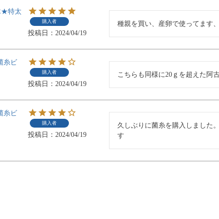
木★特太
購入者
種親を買い、産卵で使ってます
投稿日
2024/04/19
菌糸ビ
購入者
こちらも同様に20ｇを超えた阿
投稿日
2024/04/19
菌糸ビ
購入者
久しぶりに菌糸を購入しました
投稿日
2024/04/19
す