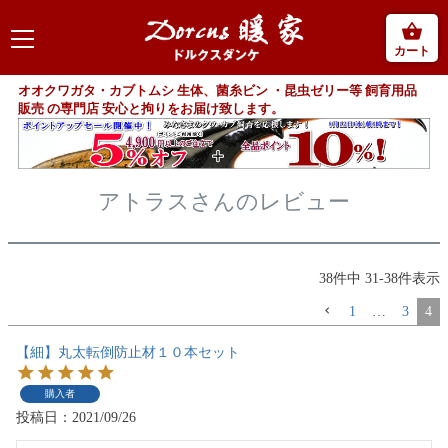
カート
オオクワガタ・カブトムシ 生体、菌糸ビン ・昆虫ゼリー等 飼育用品
販売 の専門店 安心と拘りをお届け致します。
アトラスさんのレビュー
38
件中
31
-
38
件表示
1
…
3
4
【細】丸太転倒防止材１０本セット
購入者
投稿日
2021/09/26