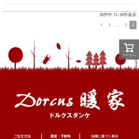
38
件中
31
-
38
件表示
1
…
3
4
カートへ
ご注文方法
運賃・手数料
法律に基づく表示