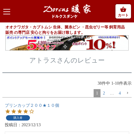
カート
オオクワガタ・カブトムシ 生体、菌糸ビン ・昆虫ゼリー等 飼育用品
販売 の専門店 安心と拘りをお届け致します。
アトラスさんのレビュー
38
件中
1
-
10
件表示
1
2
…
4
プリンカップ２００★１０個
購入者
投稿日
2023/12/13