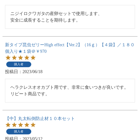
ニジイロクワガタの産卵セットで使用します、

安全に成長することを期待します。
新タイプ昆虫ゼリーHigh effect【Ver.2】（16ｇ）【４袋】／１８０
個入り★１袋＠￥970
購入者
投稿日
2023/06/18
ヘラクレスオオカブト用です、非常に食いつきが良いです。
リピート商品です。
【中】丸太転倒防止材１０本セット
購入者
投稿日
2023/05/12