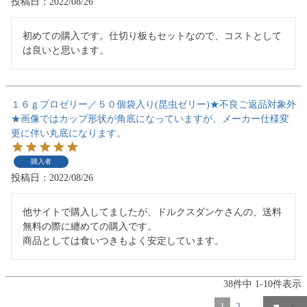
投稿日
2022/08/26
初めての購入です。仕切り板もセットなので、コストとして
は良いと思います。
１６ｇプロゼリー／５０個袋入り(昆虫ゼリー)★不良ご返品対象外
★画像ではカップ形状が角底になっていますが、メーカー仕様変
更に伴い丸底になります。
購入者
投稿日
2022/08/26
他サイトで購入してましたが、ドルクスダンケさんの、送料
無料の際に纏めての購入です。

商品としては食いつきもよく安定しています。
38
件中
1
-
10
件表示
1
2
…
4