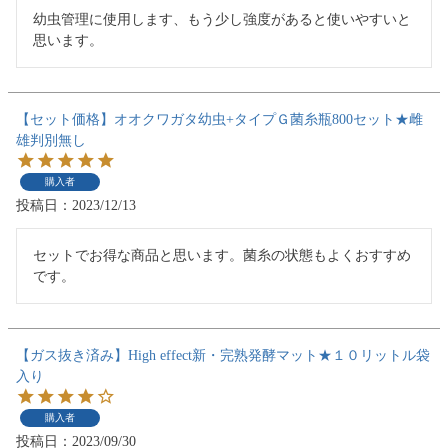
幼虫管理に使用します、もう少し強度があると使いやすいと
思います。
【セット価格】オオクワガタ幼虫+タイプＧ菌糸瓶800セット★雌
雄判別無し
購入者
投稿日
2023/12/13
セットでお得な商品と思います。菌糸の状態もよくおすすめ
です。
【ガス抜き済み】High effect新・完熟発酵マット★１０リットル袋
入り
購入者
投稿日
2023/09/30