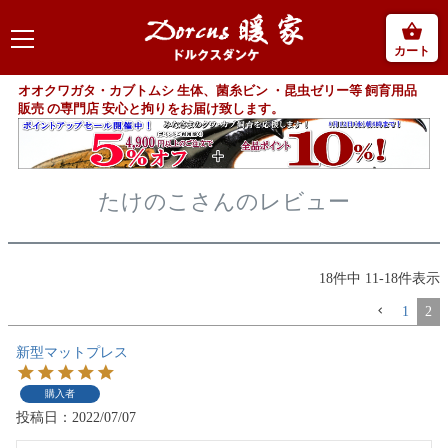
カート
オオクワガタ・カブトムシ 生体、菌糸ビン ・昆虫ゼリー等 飼育用品
販売 の専門店 安心と拘りをお届け致します。
たけのこさんのレビュー
18
件中
11
-
18
件表示
1
2
新型マットプレス
購入者
投稿日
2022/07/07