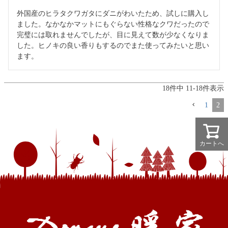
外国産のヒラタクワガタにダニがわいたため、試しに購入し
ました。なかなかマットにもぐらない性格なクワだったので
完璧には取れませんでしたが、目に見えて数が少なくなりま
した。ヒノキの良い香りもするのでまた使ってみたいと思い
ます。
18
件中
11
-
18
件表示
1
2
カートへ