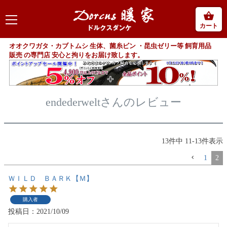
カート
オオクワガタ・カブトムシ 生体、菌糸ビン ・昆虫ゼリー等 飼育用品
販売 の専門店 安心と拘りをお届け致します。
endederweltさんのレビュー
13
件中
11
-
13
件表示
1
2
ＷＩＬＤ ＢＡＲＫ【Ｍ】
購入者
投稿日
2021/10/09