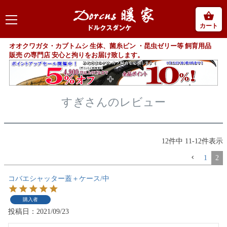
カート
オオクワガタ・カブトムシ 生体、菌糸ビン ・昆虫ゼリー等 飼育用品
販売 の専門店 安心と拘りをお届け致します。
すぎさんのレビュー
12
件中
11
-
12
件表示
1
2
コバエシャッター蓋＋ケース/中
購入者
投稿日
2021/09/23