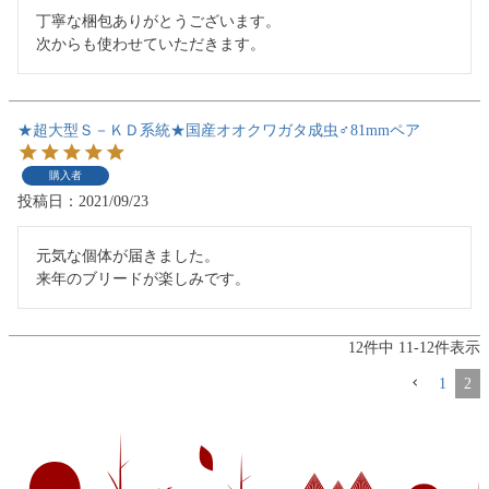
丁寧な梱包ありがとうございます。

次からも使わせていただきます。
★超大型Ｓ－ＫＤ系統★国産オオクワガタ成虫♂81mmペア
購入者
投稿日
2021/09/23
元気な個体が届きました。

来年のブリードが楽しみです。
12
件中
11
-
12
件表示
1
2