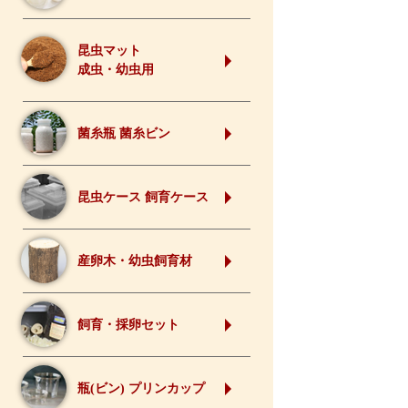
昆虫マット
成虫・幼虫用
菌糸瓶 菌糸ビン
昆虫ケース 飼育ケース
産卵木・幼虫飼育材
飼育・採卵セット
瓶(ビン) プリンカップ