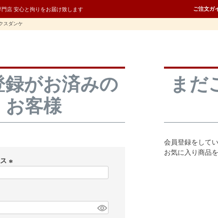
ご注文ガ
専門店 安心と拘りをお届け致します
クスダンケ
登録がお済みの
まだ
お客様
会員登録をして
お気に入り商品
レス
(
必
須
)