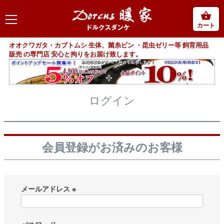
カート
オオクワガタ・カブトムシ 生体、菌糸ビン ・昆虫ゼリー等 飼育用品
販売 の専門店 安心と拘りをお届け致します。
ログイン
会員登録がお済みのお客様
メールアドレス
(
必
須