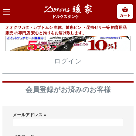
カート
オオクワガタ・カブトムシ 生体、菌糸ビン ・昆虫ゼリー等 飼育用品
販売 の専門店 安心と拘りをお届け致します。
ログイン
会員登録がお済みのお客様
メールアドレス
(
必
須