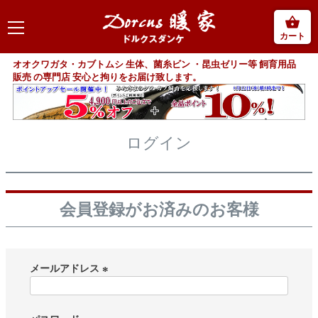
カート
オオクワガタ・カブトムシ 生体、菌糸ビン ・昆虫ゼリー等 飼育用品
販売 の専門店 安心と拘りをお届け致します。
ログイン
会員登録がお済みのお客様
メールアドレス
(
必
須