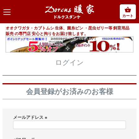
カート
オオクワガタ・カブトムシ 生体、菌糸ビン ・昆虫ゼリー等 飼育用品
販売 の専門店 安心と拘りをお届け致します。
ログイン
会員登録がお済みのお客様
メールアドレス
(
必
須