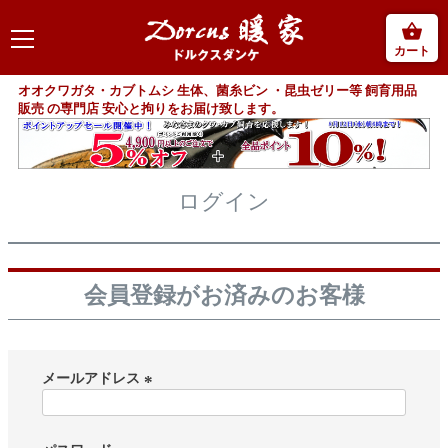
カート
オオクワガタ・カブトムシ 生体、菌糸ビン ・昆虫ゼリー等 飼育用品
販売 の専門店 安心と拘りをお届け致します。
ログイン
会員登録がお済みのお客様
メールアドレス
(
必
須