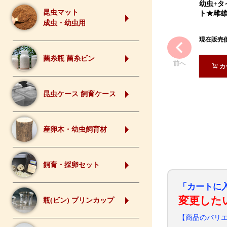
幼虫+タ
昆虫マット
ト★雌
成虫・幼虫用
現在販売
菌糸瓶 菌糸ビン
前へ
カ
昆虫ケース 飼育ケース
産卵木・幼虫飼育材
飼育・採卵セット
「カートに
変更した
瓶(ビン) プリンカップ
【商品のバリ