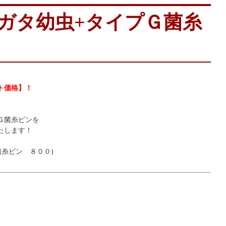
ガタ幼虫+タイプＧ菌糸
ト価格】！
Ｇ菌糸ビンを
たします！
菌糸ビン ８００)