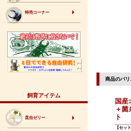
特売コーナー
商品のバリ
飼育アイテム
国産
＋菌
ト
昆虫ゼリー
【セッ