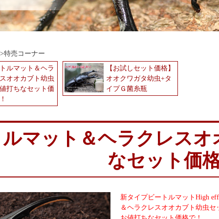
特売コーナー
トルマット＆ヘラ
【お試しセット価格】
スオオカブト幼虫
オオクワガタ幼虫+タ
値打ちなセット価
イプＧ菌糸瓶
！
トルマット＆ヘラクレスオ
なセット価
新タイプビートルマットHigh effe
＆ヘラクレスオオカブト幼虫セ
お値打ちなセット価格で！