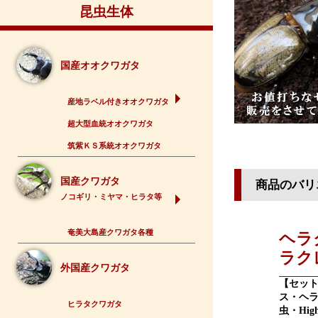
昆虫生体
国産オオクワガタ
産地ラベル付きオオクワガタ
超大型血統オオクワガタ
筑紫ＫＳ系統オオクワガタ
国産クワガタ
商品のバリ
ノコギリ・ミヤマ・ヒラタ等
奄美大島産クワガタ各種
ヘラ
ラク
外国産クワガタ
【セッ
ス・ヘ
ヒラタクワガタ
虫・Hig