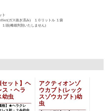
ット
ffect(ガス抜き済み) １０リットル １袋
１頭(雌雄判別いたしません)
頭セット】ヘ
アクティオンゾ
レス・ヘラ
ウカブト(レック
ス幼虫
スゾウカブト)幼
虫
価格】★ヘラクレ
クレス初・２令幼虫