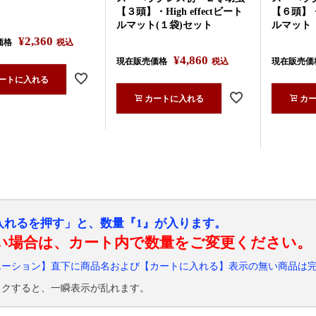
ト
【３頭】・High effectビート
【６頭】・H
ルマット(１袋)セット
ルマット
¥
2,360
価格
税込
¥
4,860
現在販売価格
税込
現在販売価
ートに入れる
カートに入れる
カ
入れるを押す」と、数量『1』が入ります。
い場合は、カート内で数量をご変更ください。
エーション】直下に商品名および【カートに入れる】表示の無い商品は
ックすると、一瞬表示が乱れます。