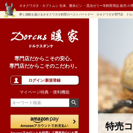
オオクワガタ・カブトムシ 生体、菌糸ビン ・昆虫ゼリー等飼育用品 販売 の
夢と感動を届けるオオクワガタ飼育のベストパートナー オオクワガタ専門店 ドル
専門店だからこその安心。
専門店だからこそのこだわり。
ログイン/新規登録
マイページ特典・便利機能
特売
Amazonアカウントを利用して簡単安心にお買