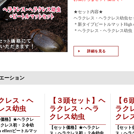
★セット内容★
ヘラクレス・ヘラクレス幼虫セ
＊新タイプビートルマットHigh e
＊ヘラクレス・ヘラクレス幼虫 
詳細を見る
エーション
クレス・ヘ
【３頭セット】ヘ
【６
レス幼虫
ラクレス・ヘラ
ラク
クレス幼虫
クレ
ト価格】★ヘラクレ
ラクレス初・２令幼
【セット価格】★ヘラクレ
【セット
h effectビートルマッ
ス・ヘラクレス初・２令幼虫
ス・ヘラ