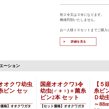
初２令又は３令になります。
雌雄判別いたしません。
お一人様１０セットまでご購入
詳細を見る
エーション
オオクワ幼虫
国産オオクワ3令
【５
糸ビン セッ
幼虫(♂＋♀)＋菌糸
糸ビ
ビン2本 セット
Ｄ幼虫
～88
ト価格】オオクワガタ
【セット価格】オオクワガタ