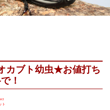
オカブト幼虫★お値打ち
格で！
ct
ット