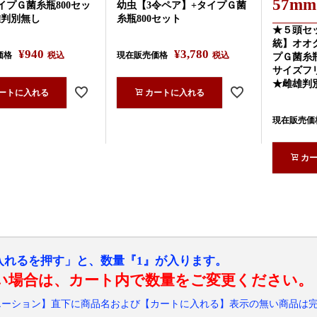
57mm
イプＧ菌糸瓶800セッ
幼虫【3令ペア】+タイプＧ菌
雄判別無し
糸瓶800セット
★５頭セ
統】オオ
¥
940
¥
3,780
価格
税込
現在販売価格
税込
プＧ菌糸瓶
サイズフ
★雌雄判
ートに入れる
カートに入れる
現在販売価
カ
入れるを押す」と、数量『1』が入ります。
い場合は、カート内で数量をご変更ください。
エーション】直下に商品名および【カートに入れる】表示の無い商品は