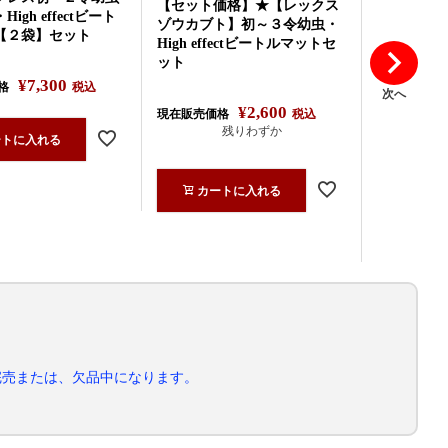
【セット価格】★【レックス
igh effectビート
ゾウカブト】初～３令幼虫・
【２袋】セット
High effectビートルマットセ
ット
¥
7,300
格
税込
次へ
¥
2,600
現在販売価格
税込
残りわずか
ートに入れる
カートに入れる
完売または、欠品中になります。