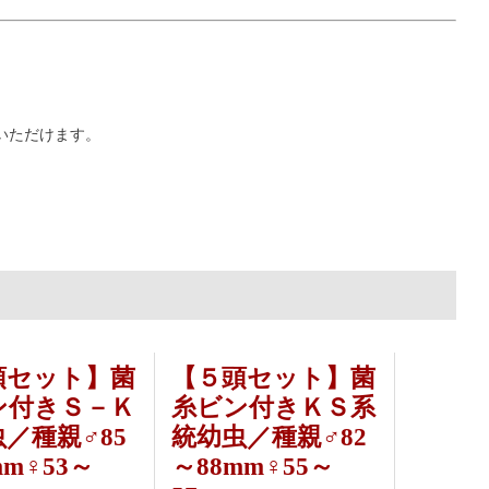
いただけます。
頭セット】菌
【５頭セット】菌
菌糸瓶
ン付きＳ－Ｋ
糸ビン付きＫＳ系
入・交
／種親♂85
統幼虫／種親♂82
め！
mm♀53～
～88mm♀55～
簡単にホレ