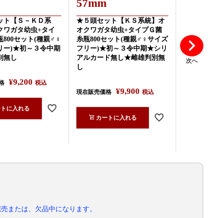
57mm
現在販売価
ット【Ｓ－ＫＤ系
★５頭セット【ＫＳ系統】オ
クワガタ幼虫+タイ
オクワガタ幼虫+タイプＧ菌
800セット(種親♂♀
糸瓶800セット(種親♂♀サイズ
カー
リー)★初～３令中期
フリー)★初～３令中期★シリ
別無し
アルカード無し★雌雄判別無
次へ
し
¥
9,200
格
税込
¥
9,900
現在販売価格
税込
ートに入れる
カートに入れる
完売または、欠品中になります。