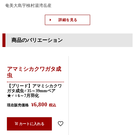
奄美大島宇検村湯湾岳産
詳細を見る
商品のバリエーション
アマミシカクワガタ成
虫
【ブリード】アマミシカクワ
ガタ成虫♂35～39mmペア
★♂♀6～7月羽化
6,800
¥
現在販売価格
税込
カートに入れる