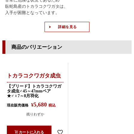
非常に危険な状況であるため
臥蛇島産のトカラコクワガタは、
入手が困難となっています。
詳細を見る
商品のバリエーション
トカラコクワガタ成虫
【ブリード】トカラコクワガ
タ成虫♂45～47mmペア
★♂♀7～8月羽化
5,680
¥
現在販売価格
税込
残りわずか
カートに入れる