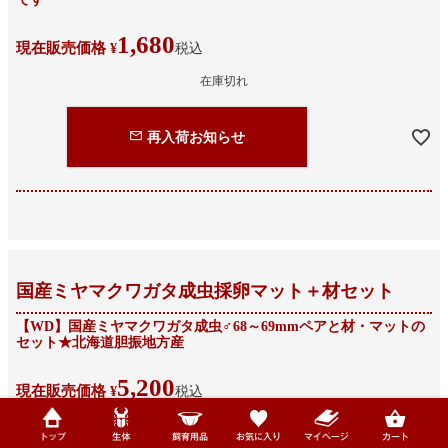
1,680
現在販売価格
¥
税込
在庫切れ
再入荷お知らせ
国産ミヤマクワガタ成虫採卵マット＋材セット
【WD】国産ミヤマクワガタ成虫♂68～69mmペアと材・マットの
セット★北海道胆振地方産
5,200
現在販売価格
¥
税込
在庫切れ