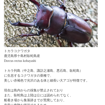
トカラコクワガタ
鹿児島県十島村臥蛇島産
Dorcus rectus kobayashi
トカラ列島（中之島、諏訪之瀬島、悪石島、臥蛇島）
に生息するコクワガタの亜種で、
美しい赤褐色で光沢のある体と細長い大アゴが特徴です。
現在は島内からの採集が禁止されており
また、臥蛇島は上陸は公には認められてなく、
船着き場から集落跡までが荒廃しており、