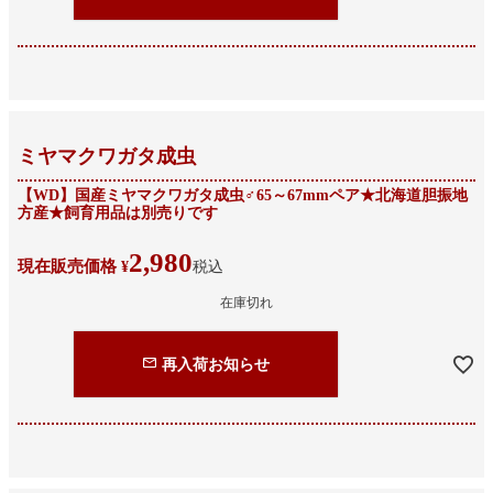
ミヤマクワガタ成虫
【WD】国産ミヤマクワガタ成虫♂65～67mmペア★北海道胆振地
方産★飼育用品は別売りです
2,980
現在販売価格
¥
税込
在庫切れ
再入荷お知らせ