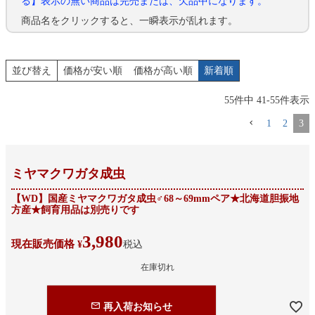
る】表示の無い商品は完売または、欠品中になります。
商品名をクリックすると、一瞬表示が乱れます。
並び替え
価格が安い順
価格が高い順
新着順
55
件中
41
-
55
件表示
1
2
3
ミヤマクワガタ成虫
【WD】国産ミヤマクワガタ成虫♂68～69mmペア★北海道胆振地
方産★飼育用品は別売りです
3,980
現在販売価格
¥
税込
在庫切れ
再入荷お知らせ