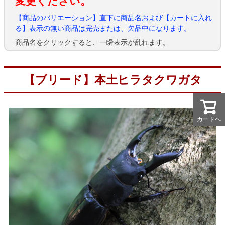
変更ください。
【商品のバリエーション】直下に商品名および【カートに入れ
る】表示の無い商品は完売または、欠品中になります。
商品名をクリックすると、一瞬表示が乱れます。
【ブリード】本土ヒラタクワガタ
カートへ
カートへ