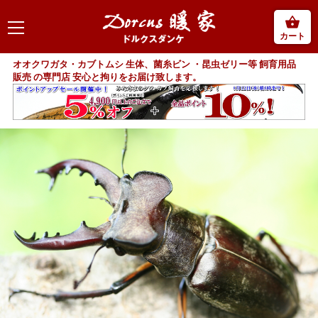
カート
オオクワガタ・カブトムシ 生体、菌糸ビン ・昆虫ゼリー等 飼育用品
販売 の専門店 安心と拘りをお届け致します。