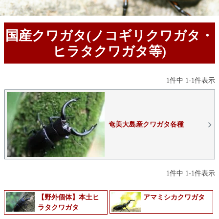
国産クワガタ(ノコギリクワガタ・
ヒラタクワガタ等)
1
件中
1
-
1
件表示
奄美大島産クワガタ各種
1
件中
1
-
1
件表示
【野外個体】本土ヒ
アマミシカクワガタ
ラタクワガタ