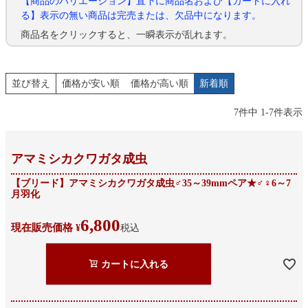
【商品のバリエーション】直下に商品名および【カートに入れ
る】表示の無い商品は完売または、欠品中になります。
商品名をクリックすると、一瞬表示が乱れます。
並び替え
価格が安い順
価格が高い順
新着順
7
件中
1
-
7
件表示
アマミシカクワガタ成虫
【ブリード】アマミシカクワガタ成虫♂35～39mmペア★♂♀6～7
月羽化
6,800
現在販売価格
¥
税込
カートに入れる