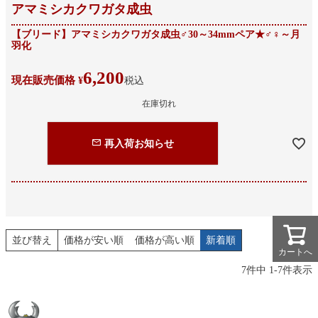
アマミシカクワガタ成虫
【ブリード】アマミシカクワガタ成虫♂30～34mmペア★♂♀～月
羽化
6,200
現在販売価格
¥
税込
在庫切れ
再入荷お知らせ
並び替え
価格が安い順
価格が高い順
新着順
カートへ
カートへ
7
件中
1
-
7
件表示