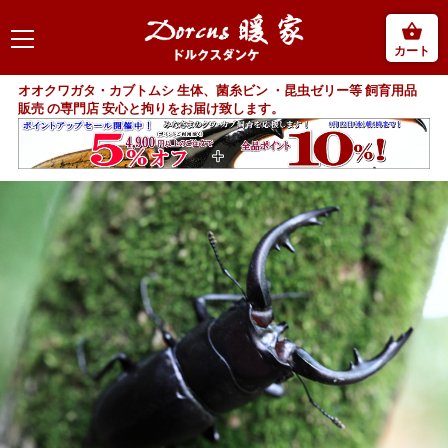
カート
オオクワガタ・カブトムシ 生体、菌糸ビン ・昆虫ゼリー等 飼育用品
販売 の専門店 安心と拘りをお届け致します。