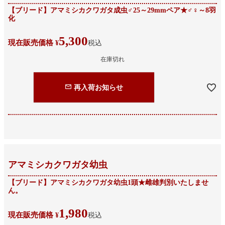
【ブリード】アマミシカクワガタ成虫♂25～29mmペア★♂♀～8羽
化
5,300
現在販売価格
¥
税込
在庫切れ
再入荷お知らせ
アマミシカクワガタ幼虫
【ブリード】アマミシカクワガタ幼虫1頭★雌雄判別いたしませ
ん。
1,980
現在販売価格
¥
税込