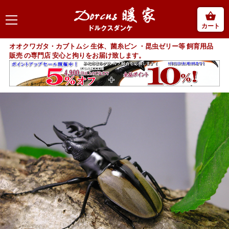
カート
オオクワガタ・カブトムシ 生体、菌糸ビン ・昆虫ゼリー等 飼育用品
販売 の専門店 安心と拘りをお届け致します。