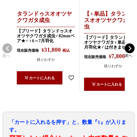
タランドゥスオオツヤ
【♀単品】タランド
クワガタ成虫
スオオツヤクワガタ
虫
【ブリード】タランドゥスオ
オツヤクワガタ成虫♂82mmペ
【ブリード】タランドゥス
ア★♂♀6～7月羽化
オツヤクワガタ♀単品★5～
月羽化★♂は付きません
31,800
¥
現在販売価格
税込
7,800
前へ
次へ
¥
現在販売価格
税込
残りわずか
残りわずか
カートに入れる
カートに入れる
「カートに入れるを押す」と、数量『1』が入りま
す。