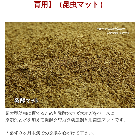
育用】（昆虫マット）
超大型幼虫に育てるため無発酵のホダ木オガをベースに
添加剤と水を加えて発酵クワガタ幼虫飼育用昆虫マットです。
＊必ず３ヶ月未満での交換を心がけて下さい。