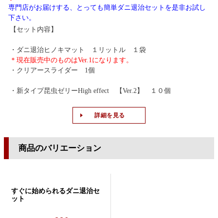
専門店がお届けする、とっても簡単ダニ退治セットを是非お試し
下さい。
【セット内容】
・ダニ退治ヒノキマット １リットル １袋
＊現在販売中のものはVer.1になります。
・クリアースライダー 1個
・新タイプ昆虫ゼリーHigh effect 【Ver.2】 １０個
詳細を見る
商品のバリエーション
すぐに始められるダニ退治セ
ット