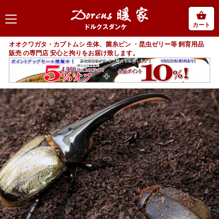
カート
オオクワガタ・カブトムシ 生体、菌糸ビン ・昆虫ゼリー等 飼育用品
販売 の専門店 安心と拘りをお届け致します。