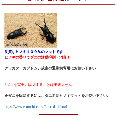
良質なヒノキ１００％のマットです
ヒノキの香りでダニの活動抑制・消臭！
クワガタ・カブトムシ成虫の通常飼育用にお使い下さい
*ダニを完全に駆除することは出来ません。
★ダニを駆除するには、ダニ退治ヒノキマットをお使い下さい。
https://www.e-mushi.com/f/mat_dani.html