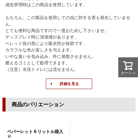
成虫管理時はこの商品を使用しています。
もちろん、この製品を使用しての虫に対する害も発生していませ
ん。
とても便利な商品ですので一度おためし下さいませ。
ディスプレイ時に清潔感があります。
ペレット状の形により吸水性が抜群です。
カラフルな色が楽しさを与えます。
いやな臭いを包み込み、外に発散させません。
燃えるゴミとして処理できます。
（注意）水洗トイレには流せません。
カートへ
カートへ
詳細を見る
商品のバリエーション
ペパーレット６リットル袋入
り