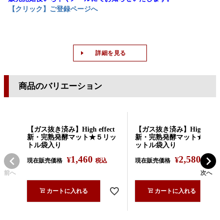
【クリック】ご登録ページへ
詳細を見る
商品のバリエーション
【ガス抜き済み】High effect
【ガス抜き済み】High effec
新・完熟発酵マット★５リッ
新・完熟発酵マット★１０
トル袋入り
ットル袋入り
1,460
2,580
¥
¥
現在販売価格
税込
現在販売価格
税込
前へ
次へ
カートに入れる
カートに入れる