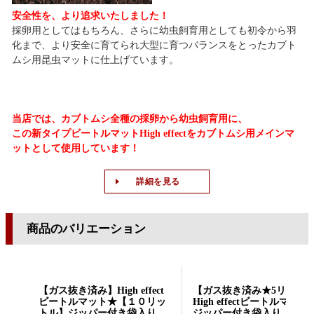
安全性を、より追求いたしました！
採卵用としてはもちろん、さらに幼虫飼育用としても初令から羽
化まで、より安全に育てられ大型に育つバランスをとったカブト
ムシ用昆虫マットに仕上げています。
当店では、カブトムシ全種の採卵から幼虫飼育用に
、
この新タイプビートルマットHigh effectをカブトムシ用メインマ
ットとして使用しています！
詳細を見る
商品のバリエーション
【ガス抜き済み】High effect
【ガス抜き済み★5リット
ビートルマット★【１０リッ
High effectビートルマット
トル】ジッパー付き袋入り
ジッパー付き袋入り