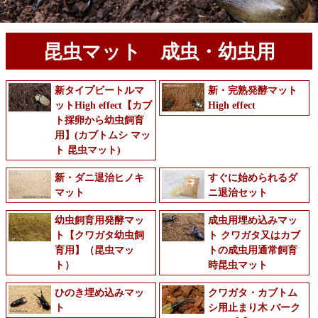
昆虫マット 成虫・幼虫用
新タイプビートルマ
新・完熟発酵マット
ットHigh effect【カブ
High effect
ト採卵から幼虫飼育
用】(カブトムシ マッ
ト 昆虫マット)
新・ダニ退治ヒノキ
すぐに始められるダ
マット
ニ退治セット
幼虫飼育用発酵マッ
成虫用埋め込みマッ
ト【クワガタ幼虫飼
ト クワガタ又はカブ
育用】（昆虫マッ
トの成虫用通常飼育
ト）
時昆虫マット
ひのき埋め込みマッ
クワガタ・カブトム
ト
シ用止まり木 バーク