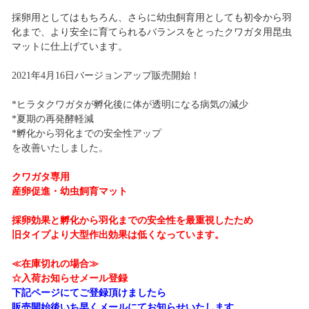
採卵用としてはもちろん、さらに幼虫飼育用としても初令から羽
化まで、より安全に育てられるバランスをとったクワガタ用昆虫
マットに仕上げています。
2021年4月16日バージョンアップ販売開始！
*ヒラタクワガタが孵化後に体が透明になる病気の減少
*夏期の再発酵軽減
*孵化から羽化までの安全性アップ
を改善いたしました。
クワガタ専用
産卵促進・幼虫飼育マット
採卵効果と孵化から羽化までの安全性を最重視したため
旧タイプより大型作出効果は低くなっています。
≪在庫切れの場合≫
☆入荷お知らせメール登録
下記ページにてご登録頂けましたら
販売開始後いち早くメールにてお知らせいたします。