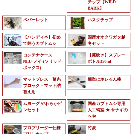
チップ【WILD
BARK】
ペパーレット
ハスクチップ
【ハンディ本】初め
国産オオクワガタ越
て飼うカブトムシ
冬セット
コンテナケース
【霧吹き】スプレー
NEU-ノイ-(ソリッド
ボトル350ml
ボックス)
マットプレス 菌糸
簡単にホレるん棒
ブロック・マット詰
替え用
ムヨーグ やわらかピ
国産カブトムシ専用
ンセット
人工蛹室 ★ サナギの
へや
プロブリーダー仕様
竹炭