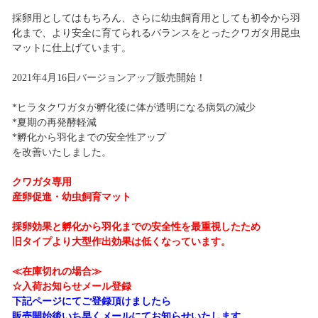
採卵用としてはもちろん、さらに幼虫飼育用としても初令から羽
化まで、より安全に育てられるバランスをとったクワガタ用昆虫
マットに仕上げています。
2021年4月16日バージョンアップ販売開始！
*ヒラタクワガタが孵化後に体が透明になる病気の減少
*夏期の再発酵軽減
*孵化から羽化までの安全性アップ
を改善いたしました。
クワガタ専用
産卵促進・幼虫飼育マット
採卵効果と孵化から羽化までの安全性を最重視したため
旧タイプより大型作出効果は低くなっています。
≪在庫切れの場合≫
☆入荷お知らせメール登録
下記ページにてご登録頂けましたら
販売開始後いち早くメールにてお知らせいたします。