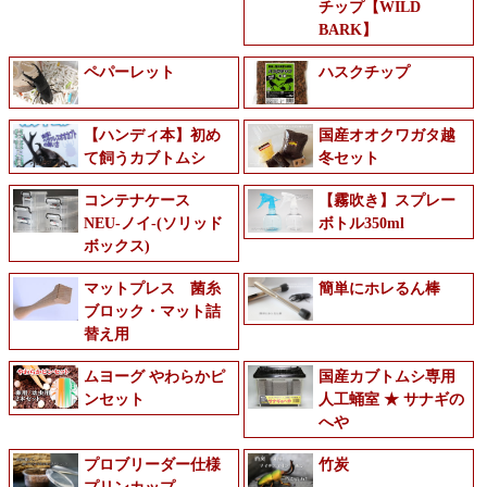
チップ【WILD
BARK】
ペパーレット
ハスクチップ
【ハンディ本】初め
国産オオクワガタ越
て飼うカブトムシ
冬セット
コンテナケース
【霧吹き】スプレー
NEU-ノイ-(ソリッド
ボトル350ml
ボックス)
マットプレス 菌糸
簡単にホレるん棒
ブロック・マット詰
替え用
ムヨーグ やわらかピ
国産カブトムシ専用
ンセット
人工蛹室 ★ サナギの
へや
プロブリーダー仕様
竹炭