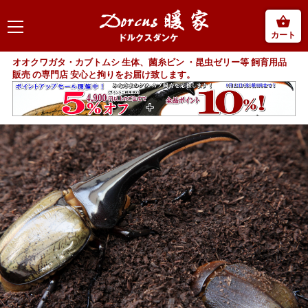
カート
オオクワガタ・カブトムシ 生体、菌糸ビン ・昆虫ゼリー等 飼育用品
販売 の専門店 安心と拘りをお届け致します。