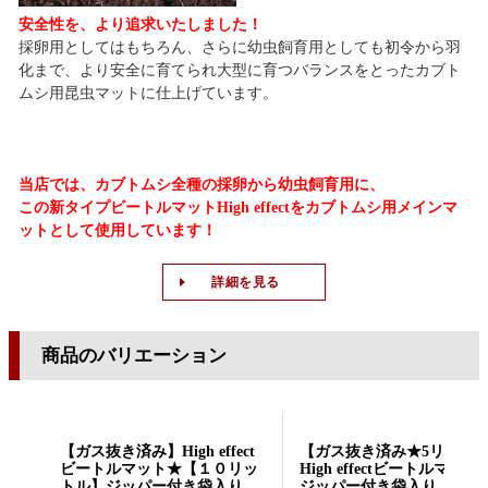
安全性を、より追求いたしました！
採卵用としてはもちろん、さらに幼虫飼育用としても初令から羽
化まで、より安全に育てられ大型に育つバランスをとったカブト
ムシ用昆虫マットに仕上げています。
当店では、カブトムシ全種の採卵から幼虫飼育用に
、
この新タイプビートルマットHigh effectをカブトムシ用メインマ
ットとして使用しています！
詳細を見る
商品のバリエーション
【ガス抜き済み】High effect
【ガス抜き済み★5リット
ビートルマット★【１０リッ
High effectビートルマット
トル】ジッパー付き袋入り
ジッパー付き袋入り