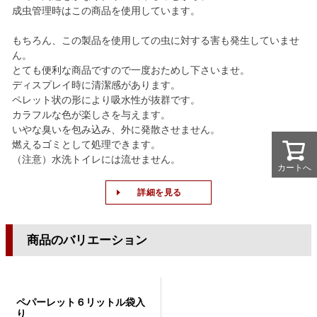
成虫管理時はこの商品を使用しています。
もちろん、この製品を使用しての虫に対する害も発生していませ
ん。
とても便利な商品ですので一度おためし下さいませ。
ディスプレイ時に清潔感があります。
ペレット状の形により吸水性が抜群です。
カラフルな色が楽しさを与えます。
いやな臭いを包み込み、外に発散させません。
燃えるゴミとして処理できます。
（注意）水洗トイレには流せません。
カートへ
カートへ
詳細を見る
商品のバリエーション
ペパーレット６リットル袋入
り