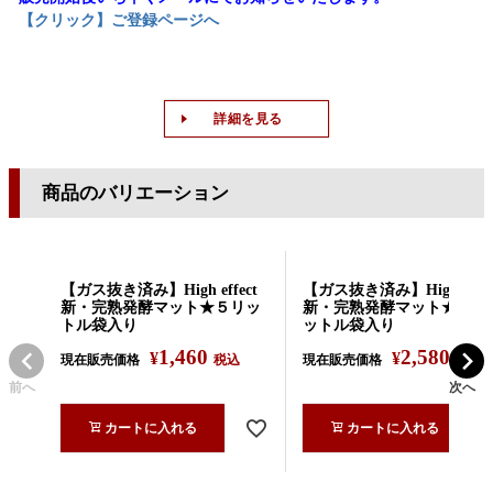
【クリック】ご登録ページへ
詳細を見る
商品のバリエーション
【ガス抜き済み】High effect
【ガス抜き済み】High effec
新・完熟発酵マット★５リッ
新・完熟発酵マット★１０
トル袋入り
ットル袋入り
1,460
2,580
¥
¥
現在販売価格
税込
現在販売価格
税込
前へ
次へ
カートに入れる
カートに入れる