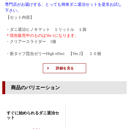
専門店がお届けする、とっても簡単ダニ退治セットを是非お試し
下さい。
【セット内容】
・ダニ退治ヒノキマット １リットル １袋
＊現在販売中のものはVer.1になります。
・クリアースライダー 1個
・新タイプ昆虫ゼリーHigh effect 【Ver.2】 １０個
詳細を見る
商品のバリエーション
すぐに始められるダニ退治セ
ット