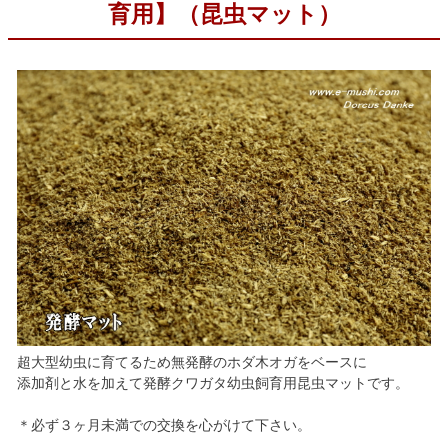
育用】（昆虫マット）
超大型幼虫に育てるため無発酵のホダ木オガをベースに
添加剤と水を加えて発酵クワガタ幼虫飼育用昆虫マットです。
＊必ず３ヶ月未満での交換を心がけて下さい。