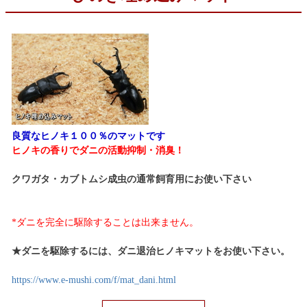
良質なヒノキ１００％のマットです
ヒノキの香りでダニの活動抑制・消臭！
クワガタ・カブトムシ成虫の通常飼育用にお使い下さい
*ダニを完全に駆除することは出来ません。
★ダニを駆除するには、ダニ退治ヒノキマットをお使い下さい。
https://www.e-mushi.com/f/mat_dani.html