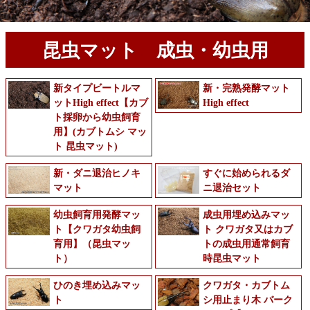
昆虫マット 成虫・幼虫用
新タイプビートルマ
新・完熟発酵マット
ットHigh effect【カブ
High effect
ト採卵から幼虫飼育
用】(カブトムシ マッ
ト 昆虫マット)
新・ダニ退治ヒノキ
すぐに始められるダ
マット
ニ退治セット
幼虫飼育用発酵マッ
成虫用埋め込みマッ
ト【クワガタ幼虫飼
ト クワガタ又はカブ
育用】（昆虫マッ
トの成虫用通常飼育
ト）
時昆虫マット
ひのき埋め込みマッ
クワガタ・カブトム
ト
シ用止まり木 バーク