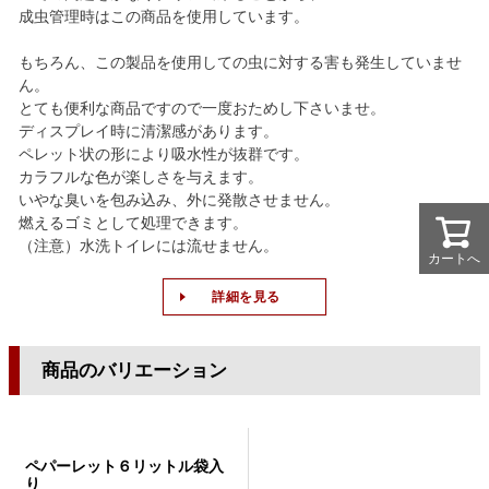
成虫管理時はこの商品を使用しています。
もちろん、この製品を使用しての虫に対する害も発生していませ
ん。
とても便利な商品ですので一度おためし下さいませ。
ディスプレイ時に清潔感があります。
ペレット状の形により吸水性が抜群です。
カラフルな色が楽しさを与えます。
いやな臭いを包み込み、外に発散させません。
燃えるゴミとして処理できます。
（注意）水洗トイレには流せません。
カートへ
カートへ
詳細を見る
商品のバリエーション
ペパーレット６リットル袋入
り