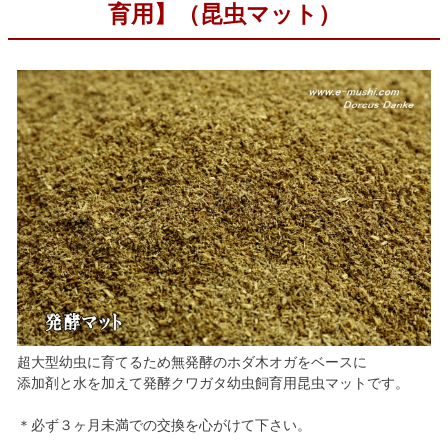
育用】（昆虫マット）
超大型幼虫に育てるため無発酵のホダ木オガをベースに
添加剤と水を加えて発酵クワガタ幼虫飼育用昆虫マットです。
＊必ず３ヶ月未満での交換を心がけて下さい。