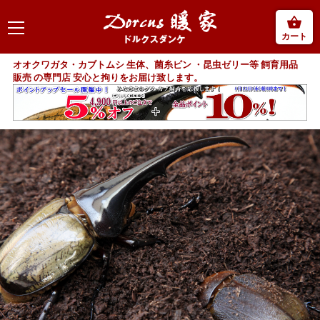
カート
オオクワガタ・カブトムシ 生体、菌糸ビン ・昆虫ゼリー等 飼育用品
販売 の専門店 安心と拘りをお届け致します。