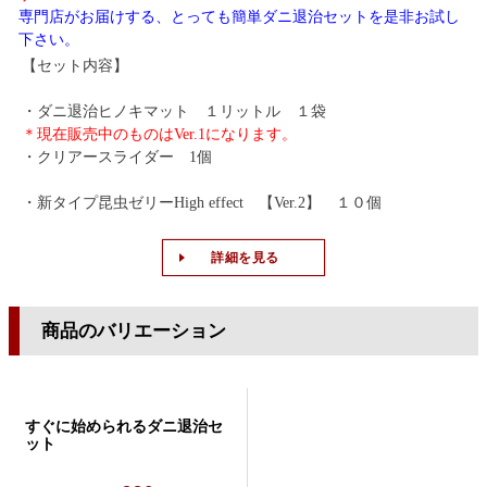
専門店がお届けする、とっても簡単ダニ退治セットを是非お試し
下さい。
【セット内容】
・ダニ退治ヒノキマット １リットル １袋
＊現在販売中のものはVer.1になります。
・クリアースライダー 1個
・新タイプ昆虫ゼリーHigh effect 【Ver.2】 １０個
詳細を見る
商品のバリエーション
すぐに始められるダニ退治セ
ット