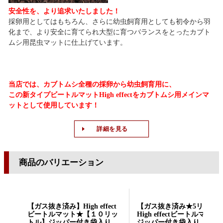
安全性を、より追求いたしました！
採卵用としてはもちろん、さらに幼虫飼育用としても初令から羽
化まで、より安全に育てられ大型に育つバランスをとったカブト
ムシ用昆虫マットに仕上げています。
当店では、カブトムシ全種の採卵から幼虫飼育用に
、
この新タイプビートルマットHigh effectをカブトムシ用メインマ
ットとして使用しています！
詳細を見る
商品のバリエーション
【ガス抜き済み】High effect
【ガス抜き済み★5リット
ビートルマット★【１０リッ
High effectビートルマット
トル】ジッパー付き袋入り
ジッパー付き袋入り