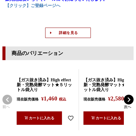
【クリック】ご登録ページへ
詳細を見る
商品のバリエーション
【ガス抜き済み】High effect
【ガス抜き済み】High effec
新・完熟発酵マット★５リッ
新・完熟発酵マット★１０
トル袋入り
ットル袋入り
1,460
2,580
¥
¥
現在販売価格
税込
現在販売価格
税込
前へ
次へ
カートに入れる
カートに入れる