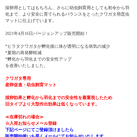
採卵用としてはもちろん、さらに幼虫飼育用としても初令から羽
化まで、より安全に育てられるバランスをとったクワガタ用昆虫
マットに仕上げています。
2021年4月16日バージョンアップ販売開始！
*ヒラタクワガタが孵化後に体が透明になる病気の減少
*夏期の再発酵軽減
*孵化から羽化までの安全性アップ
を改善いたしました。
クワガタ専用
産卵促進・幼虫飼育マット
採卵効果と孵化から羽化までの安全性を最重視したため
旧タイプより大型作出効果は低くなっています。
≪在庫切れの場合≫
☆入荷お知らせメール登録
下記ページにてご登録頂けましたら
販売開始後いち早くメールにてお知らせいたします。