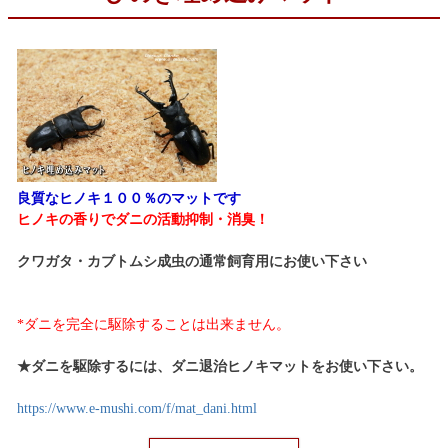
良質なヒノキ１００％のマットです
ヒノキの香りでダニの活動抑制・消臭！
クワガタ・カブトムシ成虫の通常飼育用にお使い下さい
*ダニを完全に駆除することは出来ません。
★ダニを駆除するには、ダニ退治ヒノキマットをお使い下さい。
https://www.e-mushi.com/f/mat_dani.html