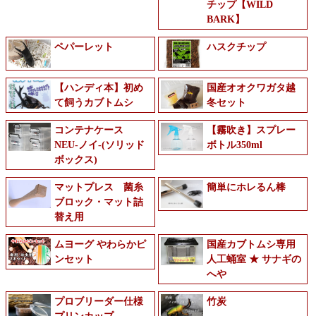
チップ【WILD
BARK】
ペパーレット
ハスクチップ
【ハンディ本】初め
国産オオクワガタ越
て飼うカブトムシ
冬セット
コンテナケース
【霧吹き】スプレー
NEU-ノイ-(ソリッド
ボトル350ml
ボックス)
マットプレス 菌糸
簡単にホレるん棒
ブロック・マット詰
替え用
ムヨーグ やわらかピ
国産カブトムシ専用
ンセット
人工蛹室 ★ サナギの
へや
プロブリーダー仕様
竹炭